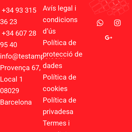
Avís legal i
+34 93 315
W
G
I
condicions
36 23
h
o
n
d’ú
s
a
o
s
+34 607 28
t
g
t
Política de
95 40
s
l
a
protecció de
a
e
g
info@testampo.com
p
-
r
dades
Provença 67,
p
p
a
Política de
l
m
Local 1
u
cookies
08029
s
-
Política de
Barcelona
g
privadesa
Termes i