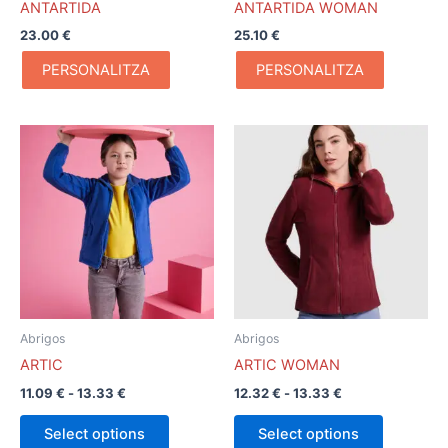
ANTARTIDA
ANTARTIDA WOMAN
23.00
€
25.10
€
PERSONALITZA
PERSONALITZA
Rango
Rango
Este
Este
de
de
producto
producto
precios:
precios:
desde
tiene
desde
tiene
11.09 €
12.32 €
múltiples
múltiples
hasta
hasta
variantes.
variantes.
13.33 €
13.33 €
Las
Las
opciones
opciones
se
se
pueden
pueden
Abrigos
Abrigos
elegir
elegir
ARTIC
ARTIC WOMAN
en
en
11.09
€
-
13.33
€
12.32
€
-
13.33
€
la
la
página
página
Select options
Select options