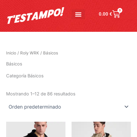
Ir
al
0
Carrito
0.00
€
contenido
Inicio
/
Roly WRK
/ Básicos
Básicos
Categoría Básicos
Mostrando 1–12 de 86 resultados