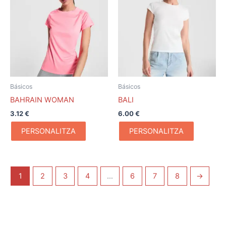
Básicos
Básicos
BAHRAIN WOMAN
BALI
3.12
€
6.00
€
PERSONALITZA
PERSONALITZA
1
2
3
4
…
6
7
8
→