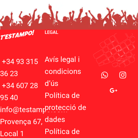
LEGAL
Avís legal i
+34 93 315
W
G
I
condicions
36 23
h
o
n
d’ú
s
a
o
s
+34 607 28
t
g
t
Política de
95 40
s
l
a
protecció de
a
e
g
info@testampo.com
p
-
r
dades
Provença 67,
p
p
a
Política de
l
m
Local 1