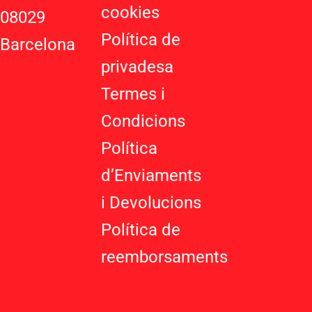
u
cookies
08029
s
-
Política de
Barcelona
g
privadesa
Termes i
Condicions
Política
d’Enviaments
i Devolucions
Política de
reemborsaments