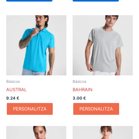
de
de
producto
producto
Básicos
Básicos
AUSTRAL
BAHRAIN
9.24
€
3.00
€
PERSONALITZA
PERSONALITZA