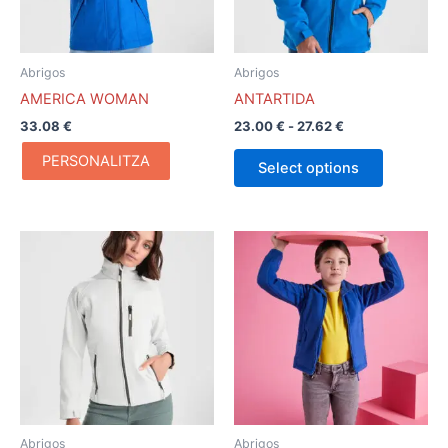
opciones
se
pueden
Abrigos
Abrigos
elegir
AMERICA WOMAN
ANTARTIDA
en
33.08
€
23.00
€
-
27.62
€
la
página
PERSONALITZA
Select options
de
producto
Rango
Rango
Este
Este
de
de
producto
producto
precios:
precios:
desde
tiene
desde
tiene
25.10 €
11.09 €
múltiples
múltiples
hasta
hasta
variantes.
variantes.
27.62 €
13.33 €
Las
Las
opciones
opciones
se
se
pueden
pueden
Abrigos
Abrigos