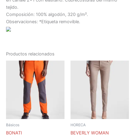
en canalé 2×1 con elastano. Cubrecosturas del mismo
tejido.
Composición: 100% algodón, 320 g/m².
Observaciones: *Etiqueta removible.
Productos relacionados
Este
Este
producto
producto
tiene
tiene
múltiples
múltiples
variantes.
variantes.
Las
Las
opciones
opciones
se
se
pueden
pueden
Básicos
HORECA
elegir
elegir
BONATI
BEVERLY WOMAN