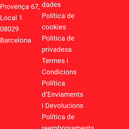
p
-
r
dades
Provença 67,
p
p
a
Política de
l
m
Local 1
u
cookies
08029
s
-
Política de
Barcelona
g
privadesa
Termes i
Condicions
Política
d’Enviaments
i Devolucions
Política de
reemborsaments