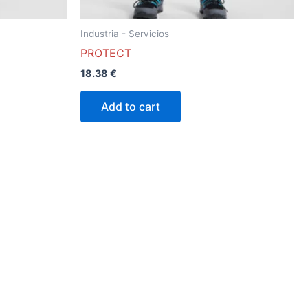
la
página
Industria - Servicios
de
PROTECT
o
producto
18.38
€
Add to cart