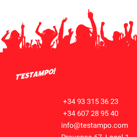
+34 93 315 36 23
+34 607 28 95 40
info@testampo.com