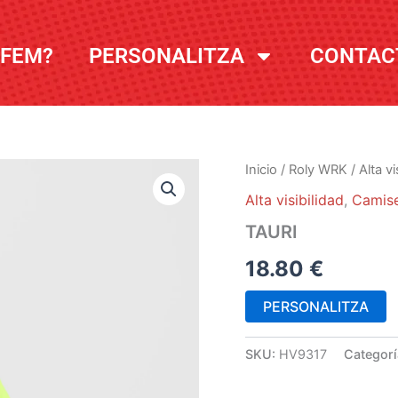
 FEM?
PERSONALITZA
CONTAC
Inicio
/
Roly WRK
/
Alta vi
Alta visibilidad
,
Camise
TAURI
18.80
€
PERSONALITZA
SKU:
HV9317
Categor