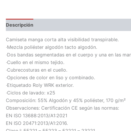
Descripción
Información adicional
Camiseta manga corta alta visibilidad transpirable.
·Mezcla poliéster algodón tacto algodón.
·Dos bandas segmentadas en el cuerpo y una en las ma
·Cuello en el mismo tejido.
·Cubrecosturas en el cuello.
·Opciones de color en liso y combinado.
·Etiquetado Roly WRK exterior.
·Ciclos de lavado: x25
Composición: 55% Algodón y 45% poliéster, 170 g/m²
Observaciones: Certificación CE según las normas:
EN ISO 13688:2013/A1:2021
EN ISO 20471:2013/A1:2016.
Clase I: 55221 – 55223 – 52221 – 23221.