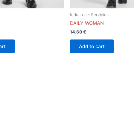
la
la
página
página
Industria - Servicios
de
de
DAILY WOMAN
producto
product
14.60
€
art
Add to cart