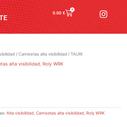
I
0
Carrito
0.00
€
n
TE
s
t
a
g
sibilidad
/
Camisetas alta visibilidad
/ TAURI
r
tas alta visibilidad
,
Roly WRK
a
m
ías:
Alta visibilidad
,
Camisetas alta visibilidad
,
Roly WRK