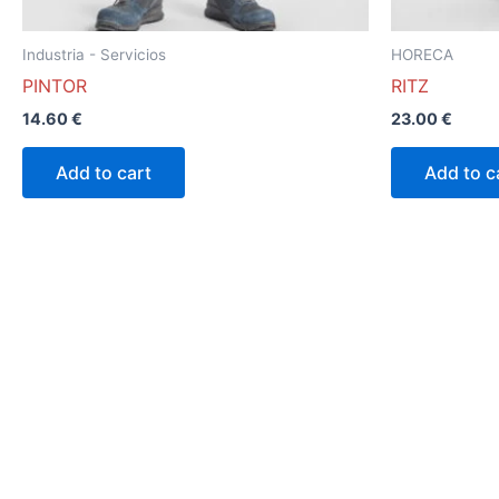
la
página
Industria - Servicios
HORECA
de
PINTOR
RITZ
producto
14.60
€
23.00
€
Add to cart
Add to c