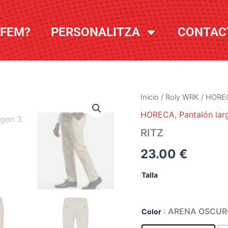
 FEM?
PERSONALITZA
CONTAC
Inicio
/
Roly WRK
/
HORE
HORECA
,
Pantalón la
RITZ
23.00
€
Talla
: ARENA OSCU
Color