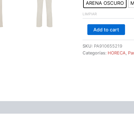
ARENA OSCURO
M
LIMPIAR
Add to cart
SKU:
PA910655219
Categorías:
HORECA
,
Pa