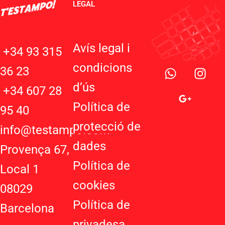
LEGAL
Avís legal i
+34 93 315
W
G
I
condicions
36 23
h
o
n
d’ú
s
a
o
s
+34 607 28
t
g
t
Política de
95 40
s
l
a
protecció de
a
e
g
info@testampo.com
p
-
r
dades
Provença 67,
p
p
a
Política de
l
m
Local 1
u
cookies
08029
s
-
Política de
Barcelona
g
privadesa