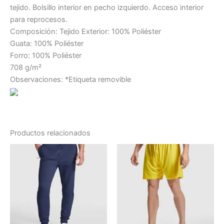
tejido. Bolsillo interior en pecho izquierdo. Acceso interior
para reprocesos.
Composición: Tejido Exterior: 100% Poliéster
Guata: 100% Poliéster
Forro: 100% Poliéster
708 g/m²
Observaciones: *Etiqueta removible
Productos relacionados
Rango
Rango
Este
Este
de
de
producto
producto
precios:
precios:
desde
tiene
desde
tiene
13.44 €
5.42 €
múltiples
múltiples
hasta
hasta
variantes.
variantes.
14.60 €
6.09 €
Las
Las
opciones
opciones