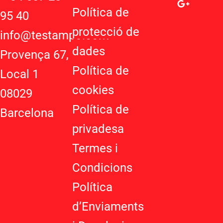
t
g
t
Política de
95 40
s
l
a
protecció de
a
e
g
info@testampo.com
p
-
r
dades
Provença 67,
p
p
a
Política de
l
m
Local 1
u
cookies
08029
s
-
Política de
Barcelona
g
privadesa
Termes i
Condicions
Política
d’Enviaments