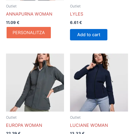
pueden
Outlet
Outlet
elegir
ANNAPURNA WOMAN
LYLES
en
11.09
€
6.61
€
la
página
PERSONALITZA
Add to cart
de
producto
Este
producto
tiene
múltiples
variantes.
Las
opciones
se
pueden
Outlet
Outlet
elegir
EUROPA WOMAN
LUCIANE WOMAN
en
22.29
€
13.33
€