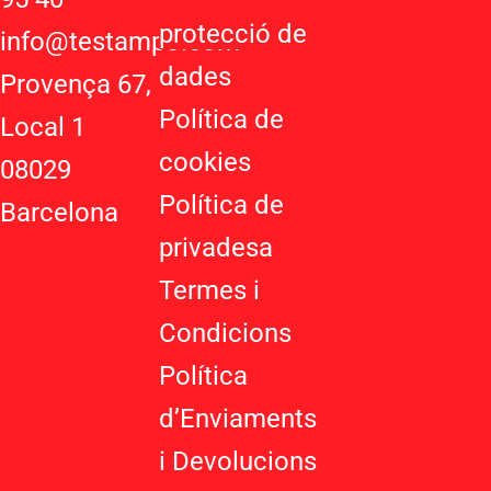
s
l
a
protecció de
a
e
g
info@testampo.com
p
-
r
dades
Provença 67,
p
p
a
Política de
l
m
Local 1
u
cookies
08029
s
-
Política de
Barcelona
g
privadesa
Termes i
Condicions
Política
d’Enviaments
i Devolucions