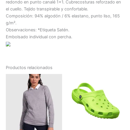
redondo en punto canalé 1×1. Cubrecosturas reforzado en
el cuello. Tejido transpirable y confortable.
Composición: 94% algodón / 6% elastano, punto liso, 165
g/m².
Observaciones: *Etiqueta Satén.
Embolsado individual con percha.
Productos relacionados
Este
producto
tiene
múltiples
variantes.
Las
opciones
se