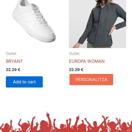
producto
tiene
múltiples
variantes.
Las
opciones
se
pueden
Outlet
Outlet
elegir
BRYANT
EUROPA WOMAN
en
22.29
€
22.29
€
la
página
PERSONALITZA
Add to cart
de
producto