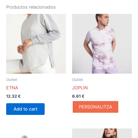
Productos relacionados
Este
producto
tiene
múltiples
variantes.
Las
opciones
se
pueden
Outlet
Outlet
elegir
ETNA
JOPLIN
en
12.32
€
6.61
€
la
página
PERSONALITZA
Add to cart
de
producto
Este