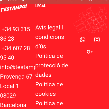
LEGAL
Avís legal i
+34 93 315
W
G
I
condicions
36 23
h
o
n
d’ú
s
a
o
s
+34 607 28
t
g
t
Política de
95 40
s
l
a
protecció de
a
e
g
info@testampo.com
p
-
r
dades
Provença 67,
p
p
a
Política de
l
m
Local 1
u
cookies
08029
s
-
Política de
Barcelona