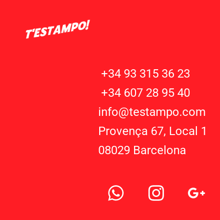
+34 93 315 36 23
+34 607 28 95 40
info@testampo.com
Provença 67, Local 1
08029 Barcelona
W
I
G
h
n
o
a
s
o