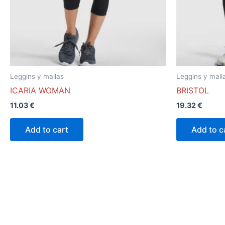
se
pueden
elegir
en
la
página
Leggins y mallas
Leggins y mall
de
ICARIA WOMAN
BRISTOL
producto
11.03
€
19.32
€
Add to cart
Add to c