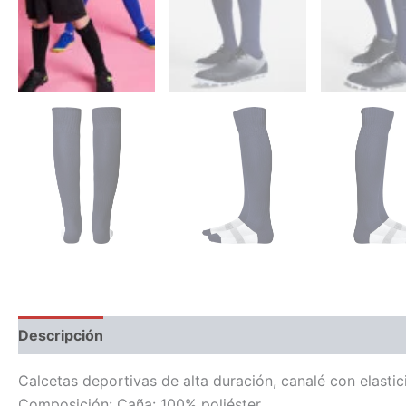
Descripción
Información adicional
Calcetas deportivas de alta duración, canalé con elasti
Composición: Caña: 100% poliéster.