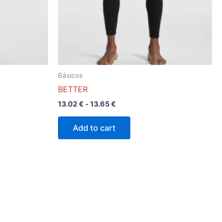
se
pueden
elegir
en
la
página
Básicos
de
BETTER
o
producto
13.02
€
-
13.65
€
Add to cart