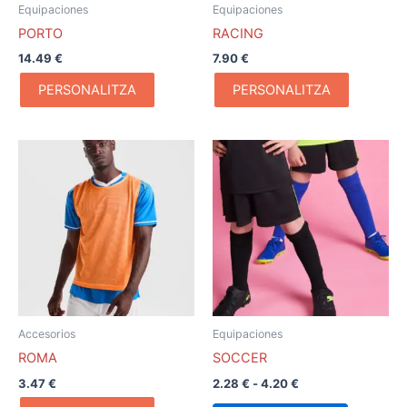
Equipaciones
Equipaciones
PORTO
RACING
14.49
€
7.90
€
PERSONALITZA
PERSONALITZA
Rango
Este
de
producto
precios:
desde
tiene
2.28 €
múltiples
hasta
variantes.
4.20 €
Las
opciones
se
pueden
Accesorios
Equipaciones
elegir
ROMA
SOCCER
en
3.47
€
2.28
€
-
4.20
€
la