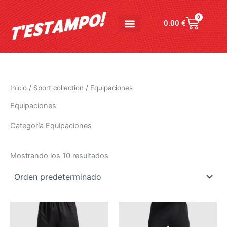
Ir
al
0
Carrito
0.00
€
contenido
Inicio
/
Sport collection
/ Equipaciones
Equipaciones
Categoría Equipaciones
Mostrando los 10 resultados
Este
Este
producto
producto