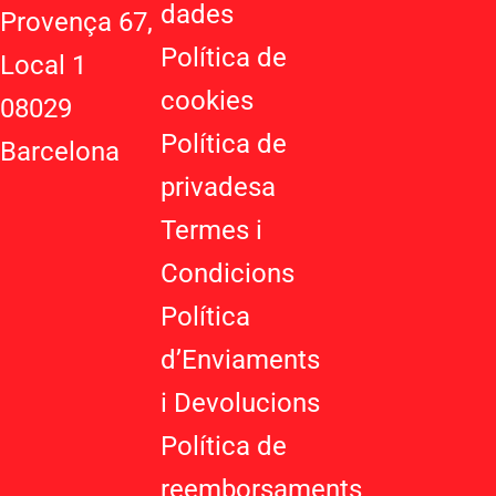
p
-
r
dades
Provença 67,
p
p
a
Política de
l
m
Local 1
u
cookies
08029
s
-
Política de
Barcelona
g
privadesa
Termes i
Condicions
Política
d’Enviaments
i Devolucions
Política de
reemborsaments