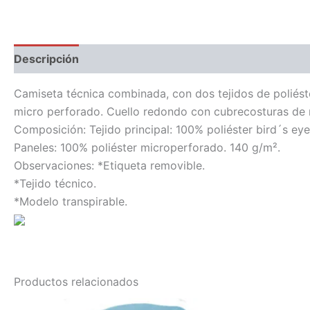
Descripción
Información adicional
Camiseta técnica combinada, con dos tejidos de poliéster
micro perforado. Cuello redondo con cubrecosturas de re
Composición: Tejido principal: 100% poliéster bird´s eye
Paneles: 100% poliéster microperforado. 140 g/m².
Observaciones: *Etiqueta removible.
*Tejido técnico.
*Modelo transpirable.
Productos relacionados
Este