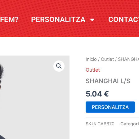
 FEM?
PERSONALITZA
CONTAC
Inicio
/
Outlet
/ SHANGHA
Outlet
SHANGHAI L/S
5.04
€
PERSONALITZA
SKU:
CA6670
Categor