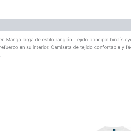
. Manga larga de estilo ranglán. Tejido principal bird´s eye
fuerzo en su interior. Camiseta de tejido confortable y fá
.
Este