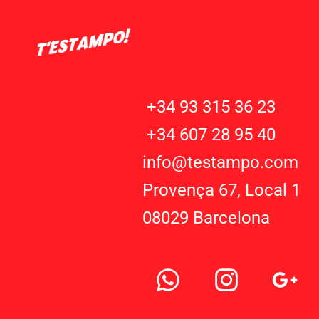
+34 93 315 36 23
+34 607 28 95 40
info@testampo.com
Provença 67, Local 1
08029 Barcelona
W
I
G
h
n
o
a
s
o