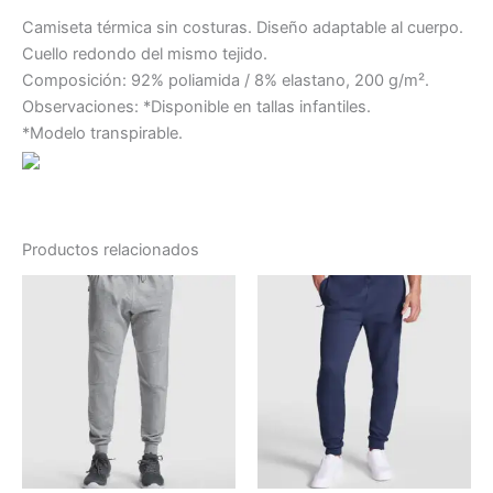
Camiseta térmica sin costuras. Diseño adaptable al cuerpo.
Cuello redondo del mismo tejido.
Composición: 92% poliamida / 8% elastano, 200 g/m².
Observaciones: *Disponible en tallas infantiles.
*Modelo transpirable.
Productos relacionados
Rango
Este
Este
de
producto
producto
precios:
tiene
desde
tiene
13.44 €
múltiples
múltiples
hasta
variantes.
variantes.
14.60 €
Las
Las
opciones
opciones
se
se