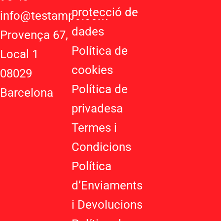
s
l
a
protecció de
a
e
g
info@testampo.com
p
-
r
dades
Provença 67,
p
p
a
Política de
l
m
Local 1
u
cookies
08029
s
-
Política de
Barcelona
g
privadesa
Termes i
Condicions
Política
d’Enviaments
i Devolucions