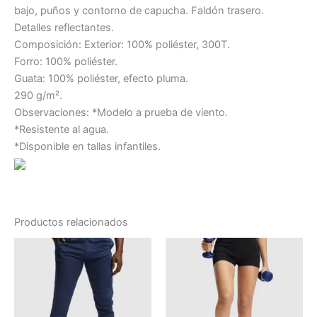
bajo, puños y contorno de capucha. Faldón trasero.
Detalles reflectantes.
Composición: Exterior: 100% poliéster, 300T.
Forro: 100% poliéster.
Guata: 100% poliéster, efecto pluma.
290 g/m².
Observaciones: *Modelo a prueba de viento.
*Resistente al agua.
*Disponible en tallas infantiles.
Productos relacionados
Este
Este
producto
producto
tiene
tiene
múltiples
múltiples
variantes.
variantes.