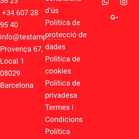
36 23
h
o
n
d’ú
s
a
o
s
+34 607 28
t
g
t
Política de
95 40
s
l
a
protecció de
a
e
g
info@testampo.com
p
-
r
dades
Provença 67,
p
p
a
Política de
l
m
Local 1
u
cookies
08029
s
-
Política de
Barcelona
g
privadesa
Termes i
Condicions
Política