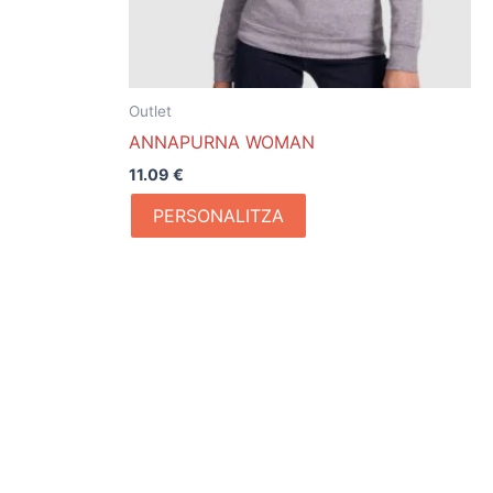
Outlet
ANNAPURNA WOMAN
o
11.09
€
PERSONALITZA