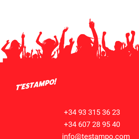
+34 93 315 36 23
+34 607 28 95 40
info@testampo.com