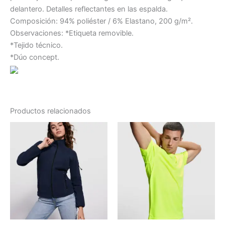
delantero. Detalles reflectantes en las espalda.
Composición: 94% poliéster / 6% Elastano, 200 g/m².
Observaciones: *Etiqueta removible.
*Tejido técnico.
*Dúo concept.
Productos relacionados
Rango
Este
de
producto
precios:
desde
tiene
2.40 €
múltiples
hasta
variantes.
2.64 €
Las
opciones
se
pueden