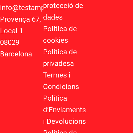
protecció de
a
e
g
info@testampo.com
p
-
r
dades
Provença 67,
p
p
a
Política de
l
m
Local 1
u
cookies
08029
s
-
Política de
Barcelona
g
privadesa
Termes i
Condicions
Política
d’Enviaments
i Devolucions
Política de