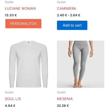
Outlet
Outlet
elegir
LUCIANE WOMAN
CAMIMERA
en
13.33
€
2.40
€
-
2.64
€
la
página
PERSONALITZA
Add to cart
de
producto
Este
Este
producto
producto
tiene
tiene
múltiples
múltiples
variantes.
variantes.
Las
Las
opciones
opciones
se
se
pueden
pueden
Outlet
Outlet
elegir
elegir
SOUL L/S
MESENIA
en
en
4.64
€
22.29
€
la
la