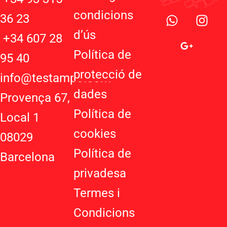
W
G
I
condicions
36 23
h
o
n
d’ú
s
a
o
s
+34 607 28
t
g
t
Política de
95 40
s
l
a
protecció de
a
e
g
info@testampo.com
p
-
r
dades
Provença 67,
p
p
a
Política de
l
m
Local 1
u
cookies
08029
s
-
Política de
Barcelona
g
privadesa
Termes i
Condicions