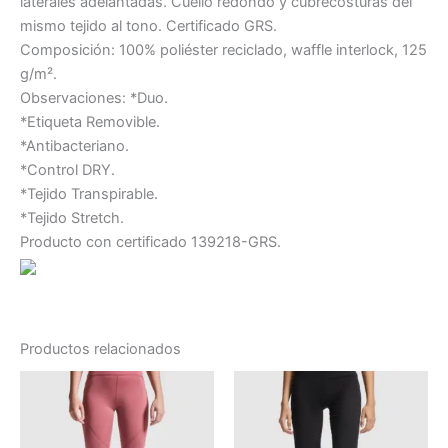
laterales adelantadas. Cuello redondo y cubrecosturas del
mismo tejido al tono. Certificado GRS.
Composición: 100% poliéster reciclado, waffle interlock, 125
g/m².
Observaciones: *Duo.
*Etiqueta Removible.
*Antibacteriano.
*Control DRY.
*Tejido Transpirable.
*Tejido Stretch.
Producto con certificado 139218-GRS.
Productos relacionados
Rango
Este
Este
de
producto
producto
precios:
tiene
desde
tiene
14.49 €