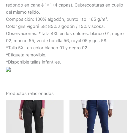
redondo en canalé 1×1 (4 capas). Cubrecosturas en cuello
del mismo tejido.
Composición: 100% algodón, punto liso, 165 g/m².
Color gris vigoré 58: 85% algodón / 15% viscosa.
Observaciones: *Talla 4XL en los colores: blanco 01, negro
02, marino 55, verde botella 56, royal 05 y gris 58.
*Talla 5XL en color blanco 01 y negro 02.
*Etiqueta removible.
*Disponible tallas infantiles.
Productos relacionados
Este
Este
producto
producto
tiene
tiene
múltiples
múltiples
variantes.
variantes.