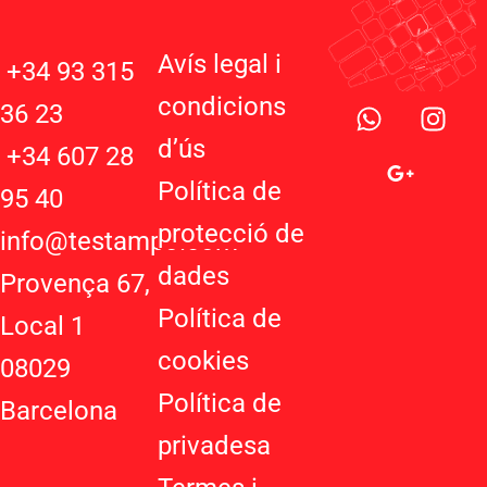
Avís legal i
+34 93 315
W
G
I
condicions
36 23
h
o
n
d’ú
s
a
o
s
+34 607 28
t
g
t
Política de
95 40
s
l
a
protecció de
a
e
g
info@testampo.com
p
-
r
dades
Provença 67,
p
p
a
Política de
l
m
Local 1
u
cookies
08029
s
-
Política de
Barcelona
g
privadesa