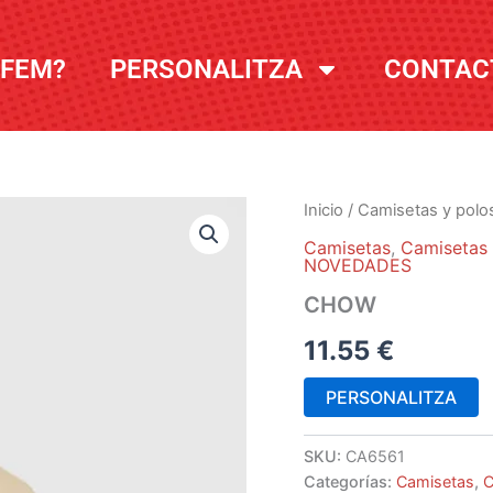
 FEM?
PERSONALITZA
CONTAC
Inicio
/
Camisetas y polo
Camisetas
,
Camisetas
NOVEDADES
CHOW
11.55
€
PERSONALITZA
SKU:
CA6561
Categorías:
Camisetas
,
C