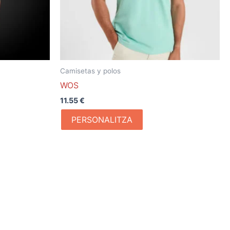
Camisetas y polos
WOS
o
11.55
€
PERSONALITZA