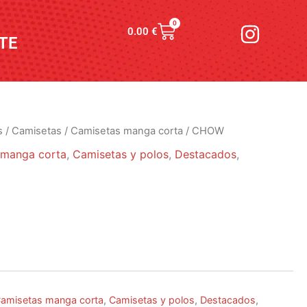
I
0
Carrito
0.00
€
n
TE
s
t
a
g
s
/
Camisetas
/
Camisetas manga corta
/ CHOW
r
 manga corta
,
Camisetas y polos
,
Destacados
,
a
m
amisetas manga corta
,
Camisetas y polos
,
Destacados
,