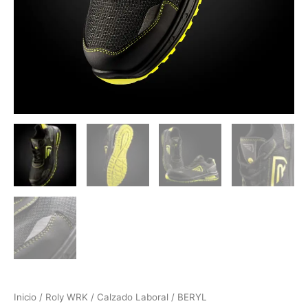
Inicio
/
Roly WRK
/
Calzado Laboral
/ BERYL