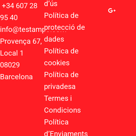
d’ú
s
a
o
s
+34 607 28
t
g
t
Política de
95 40
s
l
a
protecció de
a
e
g
info@testampo.com
p
-
r
dades
Provença 67,
p
p
a
Política de
l
m
Local 1
u
cookies
08029
s
-
Política de
Barcelona
g
privadesa
Termes i
Condicions
Política
d’Enviaments