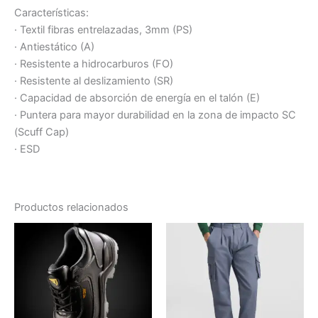
Características:
· Textil fibras entrelazadas, 3mm (PS)
· Antiestático (A)
· Resistente a hidrocarburos (FO)
· Resistente al deslizamiento (SR)
· Capacidad de absorción de energía en el talón (E)
· Puntera para mayor durabilidad en la zona de impacto SC
(Scuff Cap)
· ESD
Productos relacionados
Este
Este
producto
producto
tiene
tiene
múltiples
múltiples
variantes.
variantes.
Las
Las