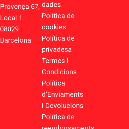
p
-
r
dades
Provença 67,
p
p
a
Política de
l
m
Local 1
u
cookies
08029
s
-
Política de
Barcelona
g
privadesa
Termes i
Condicions
Política
d’Enviaments
i Devolucions
Política de
reemborsaments