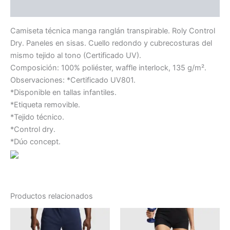
Información adicional
Camiseta técnica manga ranglán transpirable. Roly Control
Dry. Paneles en sisas. Cuello redondo y cubrecosturas del
mismo tejido al tono (Certificado UV).
Composición: 100% poliéster, waffle interlock, 135 g/m².
Observaciones: *Certificado UV801.
*Disponible en tallas infantiles.
*Etiqueta removible.
*Tejido técnico.
*Control dry.
*Dúo concept.
Productos relacionados
Rango
Este
Este
de
producto
producto
precios: