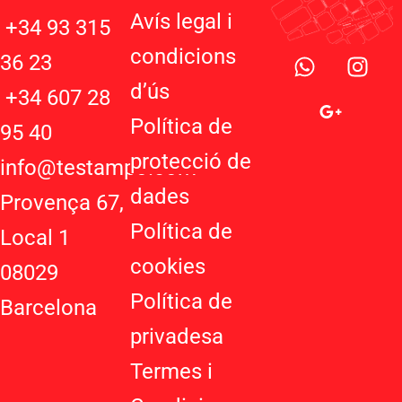
Avís legal i
+34 93 315
W
G
I
condicions
36 23
h
o
n
d’ú
s
a
o
s
+34 607 28
t
g
t
Política de
95 40
s
l
a
protecció de
a
e
g
info@testampo.com
p
-
r
dades
Provença 67,
p
p
a
Política de
l
m
Local 1
u
cookies
08029
s
-
Política de
Barcelona
g
privadesa
Termes i