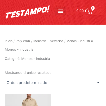
Ir
al
0
Carrito
0.00
€
contenido
Inicio
/
Roly WRK
/
Industria - Servicios
/ Monos - industria
Monos - industria
Categoría Monos – industria
Mostrando el único resultado