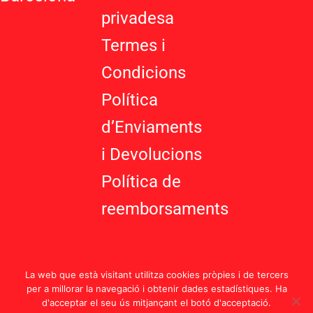
g
privadesa
Termes i
Condicions
Política
d’Enviaments
i Devolucions
Política de
reemborsaments
La web que està visitant utilitza cookies pròpies i de tercers
per a millorar la navegació i obtenir dades estadístiques. Ha
d'acceptar el seu ús mitjançant el botó d'acceptació.
Política d’Enviaments i Devolucions |
Termes i Condicions