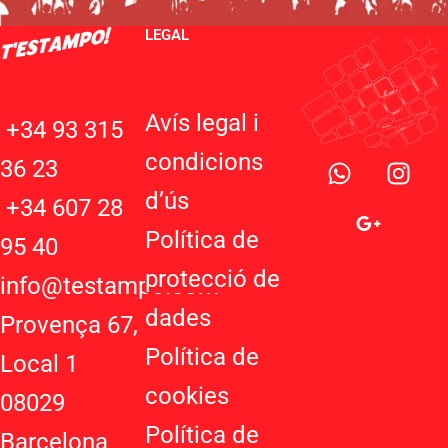
LEGAL
Avís legal i
+34 93 315
W
G
I
condicions
36 23
h
o
n
d’ú
s
a
o
s
+34 607 28
t
g
t
Política de
95 40
s
l
a
protecció de
a
e
g
info@testampo.com
p
-
r
dades
Provença 67,
p
p
a
Política de
l
m
Local 1
u
cookies
08029
s
-
Política de
Barcelona