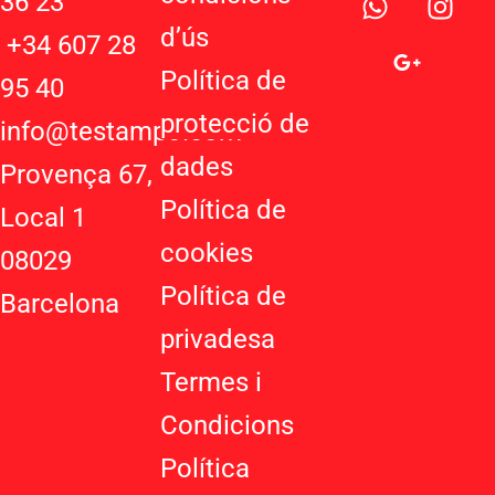
36 23
h
o
n
d’ú
s
a
o
s
+34 607 28
t
g
t
Política de
95 40
s
l
a
protecció de
a
e
g
info@testampo.com
p
-
r
dades
Provença 67,
p
p
a
Política de
l
m
Local 1
u
cookies
08029
s
-
Política de
Barcelona
g
privadesa
Termes i
Condicions
Política