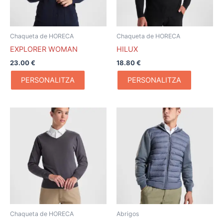
Chaqueta de HORECA
Chaqueta de HORECA
EXPLORER WOMAN
HILUX
23.00
€
18.80
€
PERSONALITZA
PERSONALITZA
Rango
Este
de
producto
precios:
desde
tiene
27.09 €
múltiples
hasta
variantes.
28.56 €
Las
opciones
se
pueden
Chaqueta de HORECA
Abrigos
elegir