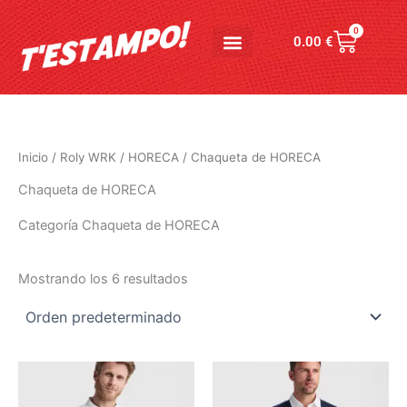
Ir
al
0
Carrito
0.00
€
contenido
Inicio
/
Roly WRK
/
HORECA
/ Chaqueta de HORECA
Chaqueta de HORECA
Categoría Chaqueta de HORECA
Mostrando los 6 resultados