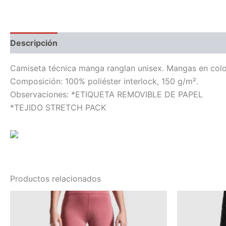
Descripción
Información adicional
Camiseta técnica manga ranglan unisex. Mangas en color 
Composición: 100% poliéster interlock, 150 g/m².
Observaciones: *ETIQUETA REMOVIBLE DE PAPEL
*TEJIDO STRETCH PACK
Productos relacionados
Este
producto
tiene