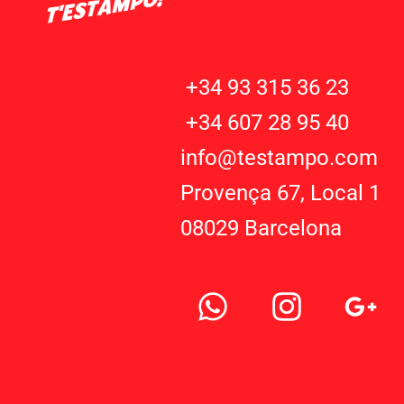
+34 93 315 36 23
+34 607 28 95 40
info@testampo.com
Provença 67, Local 1
08029 Barcelona
W
I
G
h
n
o
a
s
o
t
t
g