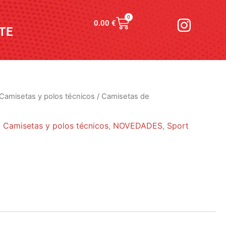
I
0
Carrito
0.00
€
n
TE
s
t
a
g
Camisetas y polos técnicos
/
Camisetas de
r
a
,
Camisetas y polos técnicos
,
NOVEDADES
,
Sport
m