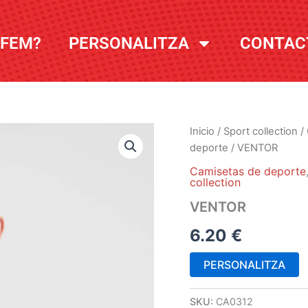
 FEM?
PERSONALITZA
CONTAC
Inicio
/
Sport collection
/
deporte
/ VENTOR
Camisetas de deporte
collection
VENTOR
6.20
€
PERSONALITZA
SKU:
CA0312