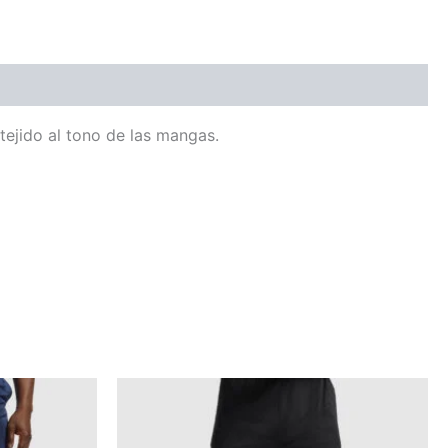
tejido al tono de las mangas.
Este
o
producto
tiene