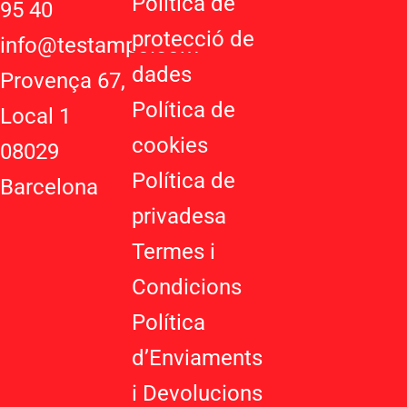
Política de
95 40
s
l
a
protecció de
a
e
g
info@testampo.com
p
-
r
dades
Provença 67,
p
p
a
Política de
l
m
Local 1
u
cookies
08029
s
-
Política de
Barcelona
g
privadesa
Termes i
Condicions
Política
d’Enviaments
i Devolucions