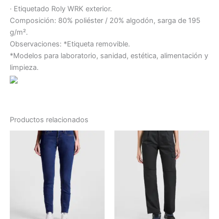
· Etiquetado Roly WRK exterior.
Composición: 80% poliéster / 20% algodón, sarga de 195
g/m².
Observaciones: *Etiqueta removible.
*Modelos para laboratorio, sanidad, estética, alimentación y
limpieza.
Productos relacionados
Este
Este
producto
producto
tiene
tiene
múltiples
múltiples
variantes.
variantes.
Las
Las
opciones
opciones
se
se