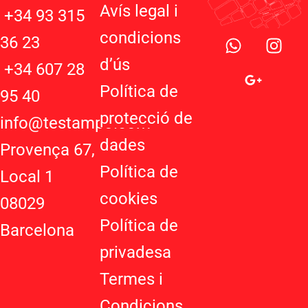
Avís legal i
+34 93 315
W
G
I
condicions
36 23
h
o
n
d’ú
s
a
o
s
+34 607 28
t
g
t
Política de
95 40
s
l
a
protecció de
a
e
g
info@testampo.com
p
-
r
dades
Provença 67,
p
p
a
Política de
l
m
Local 1
u
cookies
08029
s
-
Política de
Barcelona
g
privadesa
Termes i
Condicions