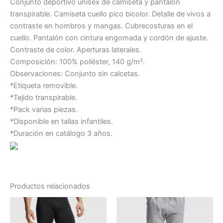
Conjunto deportivo unisex de camiseta y pantalón
transpirable. Camiseta cuello pico bicolor. Detalle de vivos a
contraste en hombros y mangas. Cubrecosturas en el
cuello. Pantalón con cintura engomada y cordón de ajuste.
Contraste de color. Aperturas laterales.
Composición: 100% poliéster, 140 g/m².
Observaciones: Conjunto sin calcetas.
*Etiqueta removible.
*Tejido transpirable.
*Pack varias piezas.
*Disponible en tallas infantiles.
*Duración en catálogo 3 años.
Productos relacionados
Este
Este
producto
producto