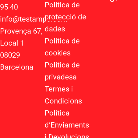
t
g
t
Política de
95 40
s
l
a
protecció de
a
e
g
info@testampo.com
p
-
r
dades
Provença 67,
p
p
a
Política de
l
m
Local 1
u
cookies
08029
s
-
Política de
Barcelona
g
privadesa
Termes i
Condicions
Política
d’Enviaments
i Devolucions