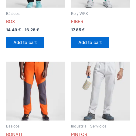
se
se
pueden
pueden
Básicos
Roly WRK
elegir
elegir
BOX
FIBER
en
en
14.49
€
-
16.28
€
17.85
€
la
la
página
página
Add to cart
Add to cart
de
de
producto
producto
Este
Este
producto
producto
tiene
tiene
múltiples
múltiples
variantes.
variantes.
Las
Las
opciones
opciones
se
se
pueden
pueden
Básicos
Industria - Servicios
elegir
elegir
BONATI
PINTOR