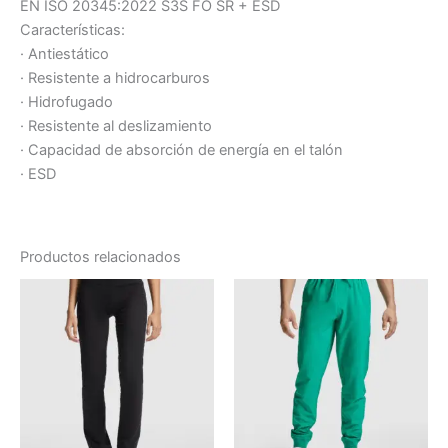
EN ISO 20345:2022 S3S FO SR + ESD
Características:
· Antiestático
· Resistente a hidrocarburos
· Hidrofugado
· Resistente al deslizamiento
· Capacidad de absorción de energía en el talón
· ESD
Productos relacionados
Rango
Este
Este
de
producto
producto
precios:
desde
tiene
tiene
14.49 €
múltiples
múltiples
hasta
variantes.
variantes.
16.28 €
Las
Las
opciones
opciones