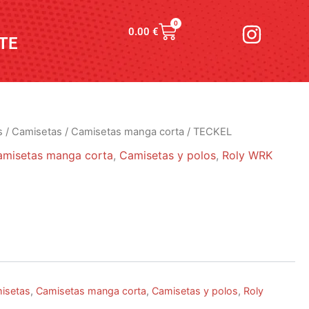
I
0
Carrito
0.00
€
n
TE
s
t
a
g
s
/
Camisetas
/
Camisetas manga corta
/ TECKEL
r
amisetas manga corta
,
Camisetas y polos
,
Roly WRK
a
m
isetas
,
Camisetas manga corta
,
Camisetas y polos
,
Roly