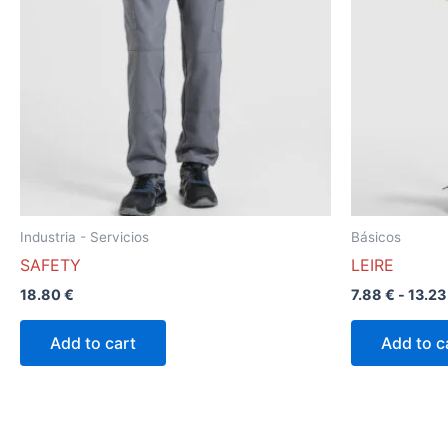
variantes.
Las
opciones
se
pueden
elegir
en
la
página
Industria - Servicios
Básicos
de
SAFETY
LEIRE
producto
18.80
€
7.88
€
-
13.2
Add to cart
Add to c