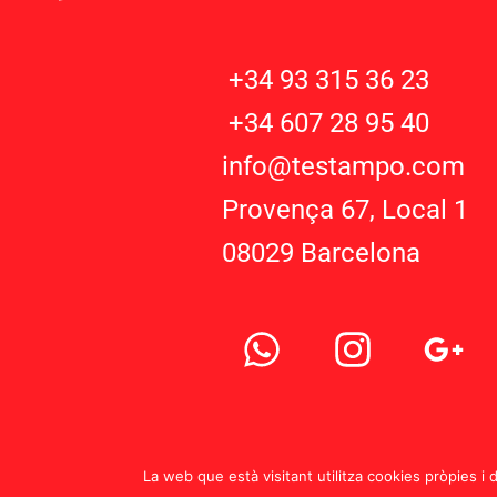
+34 93 315 36 23
+34 607 28 95 40
info@testampo.com
Provença 67, Local 1
08029 Barcelona
W
I
G
h
n
o
a
s
o
t
t
g
s
a
l
La web que està visitant utilitza cookies pròpies i 