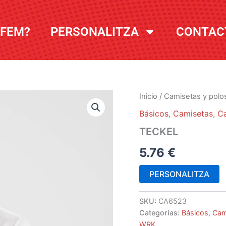
 FEM?
PERSONALITZA
CONTAC
Inicio
/
Camisetas y polo
Básicos
,
Camisetas
,
C
TECKEL
5.76
€
PERSONALITZA
SKU:
CA6523
Categorías:
Básicos
,
Cam
WRK