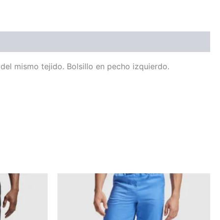
el mismo tejido. Bolsillo en pecho izquierdo.
Este
o
producto
tiene
múltiples