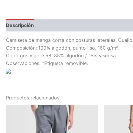
Descripción
Información adicional
Camiseta de manga corta con costuras laterales. Cuello 
Composición: 100% algodón, punto liso, 160 g/m².
Color gris vigoré 58: 85% algodón / 15% viscosa.
Observaciones: *Etiqueta removible.
Productos relacionados
Este
producto
tiene
múltiples