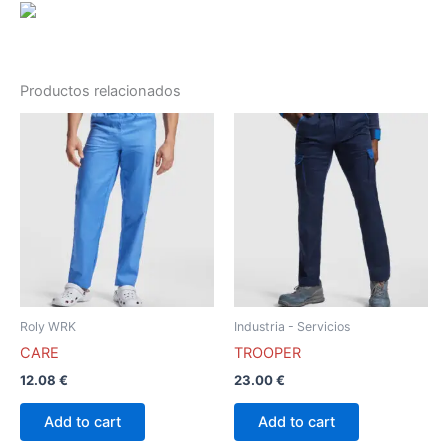
Productos relacionados
Este
Este
producto
producto
tiene
tiene
múltiples
múltiples
variantes.
variantes.
Las
Las
opciones
opciones
se
se
pueden
pueden
Roly WRK
Industria - Servicios
elegir
elegir
CARE
TROOPER
en
en
12.08
€
23.00
€
la
la
página
página
Add to cart
Add to cart
de
de