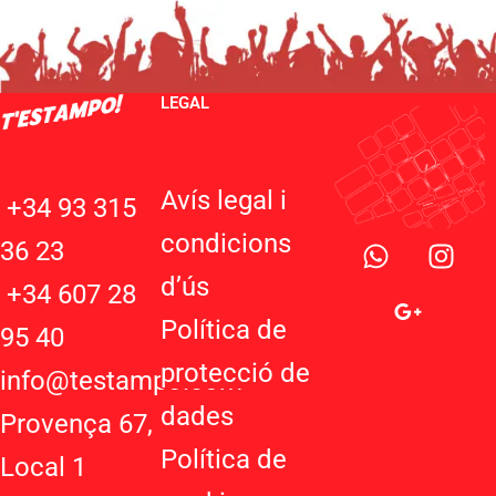
LEGAL
Avís legal i
+34 93 315
W
G
I
condicions
36 23
h
o
n
d’ú
s
a
o
s
+34 607 28
t
g
t
Política de
95 40
s
l
a
protecció de
a
e
g
info@testampo.com
p
-
r
dades
Provença 67,
p
p
a
Política de
l
m
Local 1
u