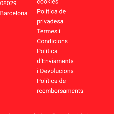
cookies
08029
s
-
Política de
Barcelona
g
privadesa
Termes i
Condicions
Política
d’Enviaments
i Devolucions
Política de
reemborsaments