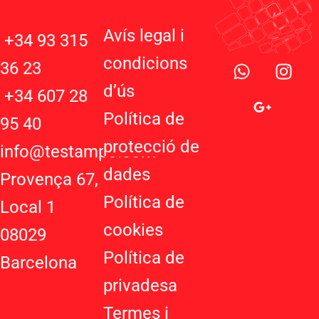
Avís legal i
+34 93 315
W
G
I
condicions
36 23
h
o
n
d’ú
s
a
o
s
+34 607 28
t
g
t
Política de
95 40
s
l
a
protecció de
a
e
g
info@testampo.com
p
-
r
dades
Provença 67,
p
p
a
Política de
l
m
Local 1
u
cookies
08029
s
-
Política de
Barcelona
g
privadesa
Termes i