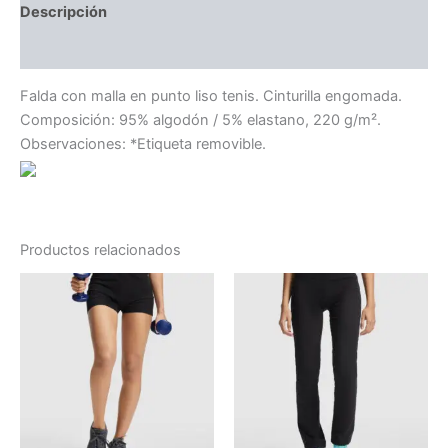
Descripción
Información adicional
Falda con malla en punto liso tenis. Cinturilla engomada.
Composición: 95% algodón / 5% elastano, 220 g/m².
Observaciones: *Etiqueta removible.
Productos relacionados
Rango
Este
Este
de
producto
producto
precios:
tiene
desde
tiene
14.49 €
múltiples
múltiples
hasta
variantes.
variantes.
16.28 €
Las
Las
opciones
opciones