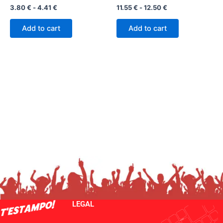
3.80
€
-
4.41
€
11.55
€
-
12.50
€
la
la
página
página
Add to cart
Add to cart
de
de
producto
producto
LEGAL