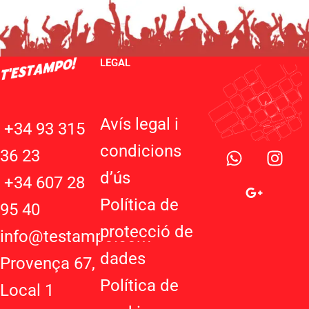
LEGAL
Avís legal i
+34 93 315
W
G
I
condicions
36 23
h
o
n
d’ú
s
a
o
s
+34 607 28
t
g
t
Política de
95 40
s
l
a
protecció de
a
e
g
info@testampo.com
p
-
r
dades
Provença 67,
p
p
a
Política de
l
m
Local 1
u