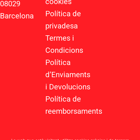
cookies
08029
s
-
Política de
Barcelona
g
privadesa
Termes i
Condicions
Política
d’Enviaments
i Devolucions
Política de
reemborsaments