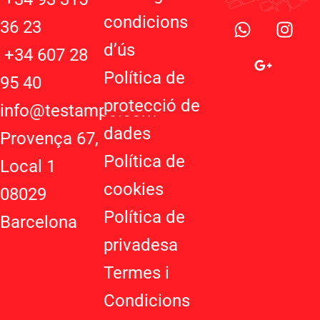
W
G
I
condicions
36 23
h
o
n
d’ú
s
a
o
s
+34 607 28
t
g
t
Política de
95 40
s
l
a
protecció de
a
e
g
info@testampo.com
p
-
r
dades
Provença 67,
p
p
a
Política de
l
m
Local 1
u
cookies
08029
s
-
Política de
Barcelona
g
privadesa
Termes i
Condicions