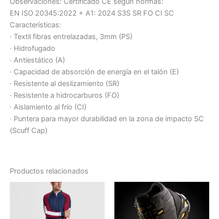
Observaciones: Certificado CE según normas:
EN ISO 20345:2022 + A1: 2024 S3S SR FO CI SC
Características:
· Textil fibras entrelazadas, 3mm (PS)
· Hidrofugado
· Antiestático (A)
· Capacidad de absorción de energía en el talón (E)
· Resistente al deslizamiento (SR)
· Resistente a hidrocarburos (FO)
· Aislamiento al frío (CI)
· Puntera para mayor durabilidad en la zona de impacto SC
(Scuff Cap)
Productos relacionados
Rango
Este
Este
de
producto
producto
precios:
desde
tiene
tiene
11.55 €