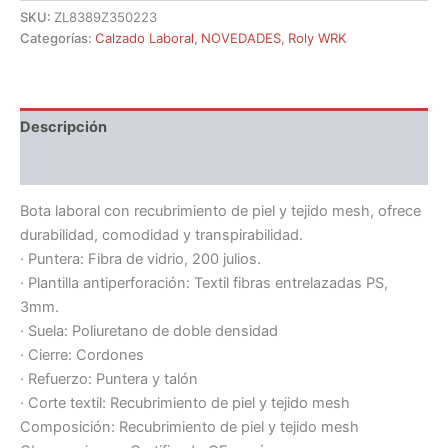
SKU:
ZL8389Z350223
Categorías:
Calzado Laboral
,
NOVEDADES
,
Roly WRK
Descripción
Información adicional
Bota laboral con recubrimiento de piel y tejido mesh, ofrece
durabilidad, comodidad y transpirabilidad.
· Puntera: Fibra de vidrio, 200 julios.
· Plantilla antiperforación: Textil fibras entrelazadas PS,
3mm.
· Suela: Poliuretano de doble densidad
· Cierre: Cordones
· Refuerzo: Puntera y talón
· Corte textil: Recubrimiento de piel y tejido mesh
Composición: Recubrimiento de piel y tejido mesh