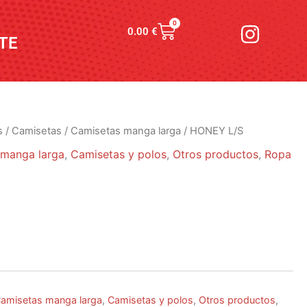
I
0
Carrito
0.00
€
n
TE
s
t
a
g
s
/
Camisetas
/
Camisetas manga larga
/ HONEY L/S
r
 manga larga
,
Camisetas y polos
,
Otros productos
,
Ropa
a
m
amisetas manga larga
,
Camisetas y polos
,
Otros productos
,