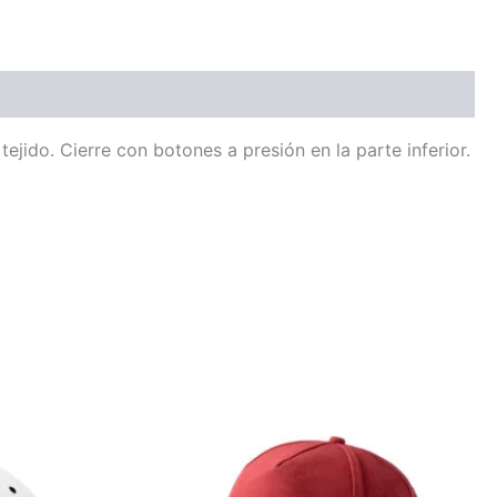
ido. Cierre con botones a presión en la parte inferior.
Este
o
producto
tiene
múltiples
.
variantes.