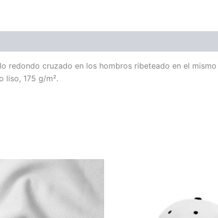
o redondo cruzado en los hombros ribeteado en el mismo tej
 liso, 175 g/m².
Este
Este
producto
product
tiene
tiene
múltiples
múltiples
variantes.
variantes