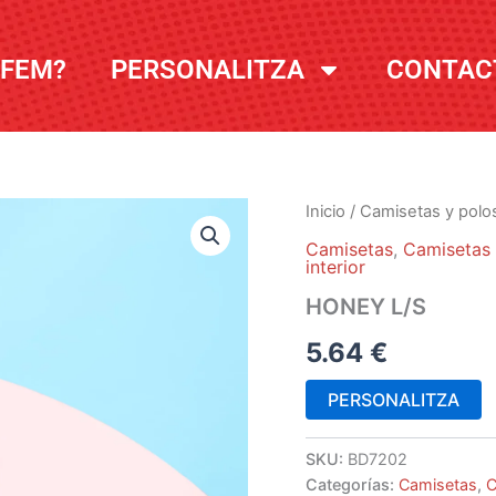
 FEM?
PERSONALITZA
CONTAC
Inicio
/
Camisetas y polo
Camisetas
,
Camisetas
interior
HONEY L/S
5.64
€
PERSONALITZA
SKU:
BD7202
Categorías:
Camisetas
,
C