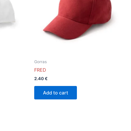
Las
opciones
se
pueden
elegir
en
la
página
Gorras
de
FRED
o
producto
2.40
€
Add to cart