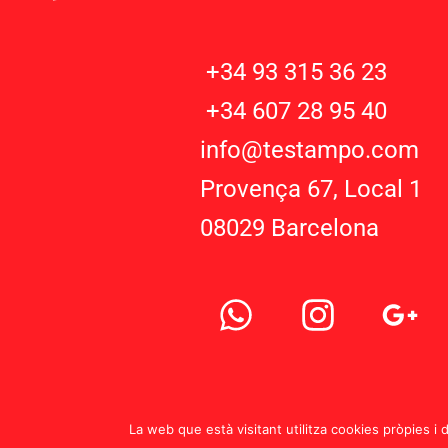
+34 93 315 36 23
+34 607 28 95 40
info@testampo.com
Provença 67, Local 1
08029 Barcelona
W
I
G
h
n
o
a
s
o
t
t
g
s
a
l
La web que està visitant utilitza cookies pròpies i 