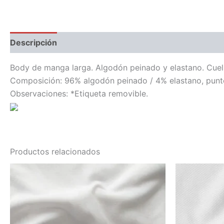
Descripción
Información adicional
Body de manga larga. Algodón peinado y elastano. Cuell
Composición: 96% algodón peinado / 4% elastano, punto
Observaciones: *Etiqueta removible.
Productos relacionados
Este
producto
tiene
múltiples
variantes.