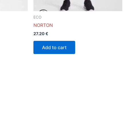
la
página
ECO
de
NORTON
producto
27.20
€
Add to cart