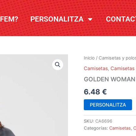
 FEM?
PERSONALITZA
CONTAC
Inicio
/
Camisetas y polo
Camisetas
,
Camisetas
GOLDEN WOMAN
6.48
€
PERSONALITZA
SKU:
CA6696
Categorías:
Camisetas
,
C