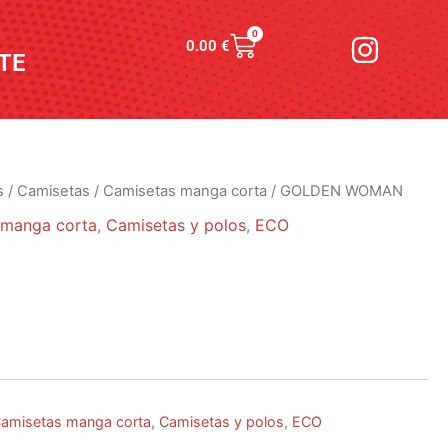
I
0
Carrito
0.00
€
n
TE
s
t
a
g
s
/
Camisetas
/
Camisetas manga corta
/ GOLDEN WOMAN
r
 manga corta
,
Camisetas y polos
,
ECO
a
m
amisetas manga corta
,
Camisetas y polos
,
ECO