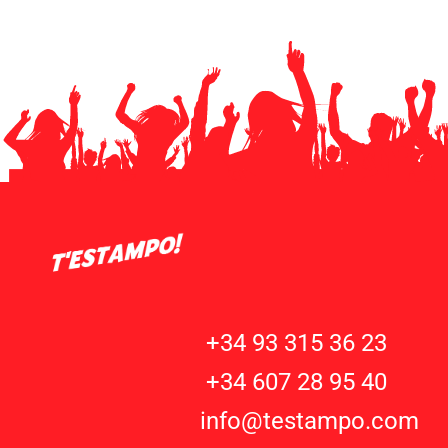
+34 93 315 36 23
+34 607 28 95 40
info@testampo.com