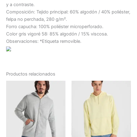
y a contraste.
Composición: Tejido principal: 60% algodón / 40% poliéster,
felpa no perchada, 280 g/m².
Forro capucha: 100% poliéster microperforado.
Color gris vigoré 58: 85% algodón / 15% viscosa.
Observaciones: *Etiqueta removible.
Productos relacionados
Rango
Este
de
producto
precios:
desde
tiene
16.80 €
múltiples
hasta
variantes.
24.28 €
Las
opciones
se