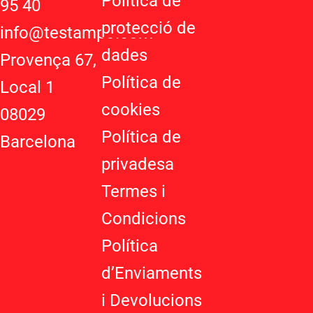
Política de
95 40
s
l
a
protecció de
a
e
g
info@testampo.com
p
-
r
dades
Provença 67,
p
p
a
Política de
l
m
Local 1
u
cookies
08029
s
-
Política de
Barcelona
g
privadesa
Termes i
Condicions
Política
d’Enviaments
i Devolucions