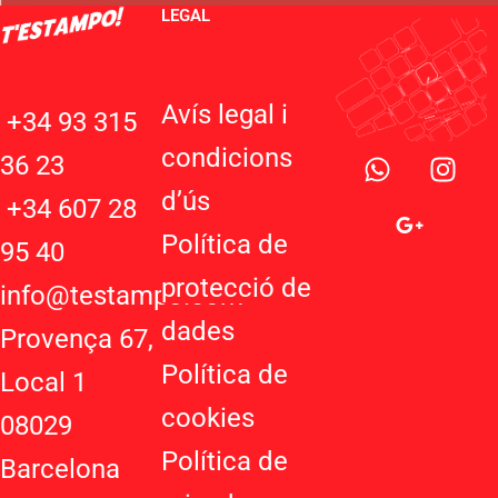
LEGAL
Avís legal i
+34 93 315
W
G
I
condicions
36 23
h
o
n
d’ú
s
a
o
s
+34 607 28
t
g
t
Política de
95 40
s
l
a
protecció de
a
e
g
info@testampo.com
p
-
r
dades
Provença 67,
p
p
a
Política de
l
m
Local 1
u
cookies
08029
s
-
Política de
Barcelona
g