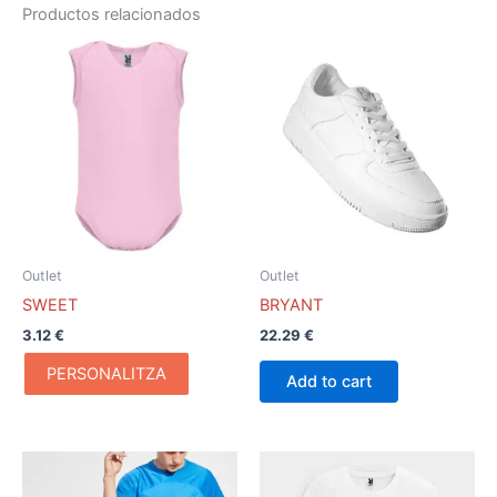
Productos relacionados
Este
producto
tiene
múltiples
variantes.
Las
opciones
se
pueden
Outlet
Outlet
elegir
SWEET
BRYANT
en
3.12
€
22.29
€
la
página
PERSONALITZA
Add to cart
de
producto
Este
producto