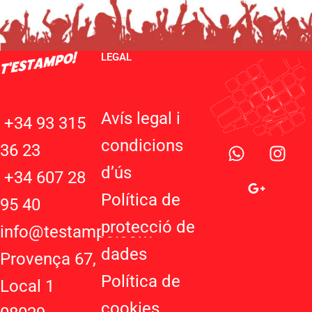
LEGAL
Avís legal i
+34 93 315
W
G
I
condicions
36 23
h
o
n
d’ú
s
a
o
s
+34 607 28
t
g
t
Política de
95 40
s
l
a
protecció de
a
e
g
info@testampo.com
p
-
r
dades
Provença 67,
p
p
a
Política de
l
m
Local 1
u
cookies