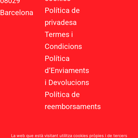
08029
s
-
Política de
Barcelona
g
privadesa
Termes i
Condicions
Política
d’Enviaments
i Devolucions
Política de
reemborsaments
La web que està visitant utilitza cookies pròpies i de tercers