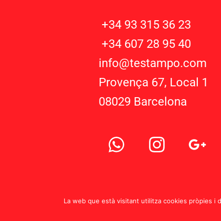
+34 93 315 36 23
+34 607 28 95 40
info@testampo.com
Provença 67, Local 1
08029 Barcelona
W
I
G
h
n
o
a
s
o
t
t
g
s
a
l
La web que està visitant utilitza cookies pròpies i 
NJOY ADOS, S.L., CIF B65609737
P