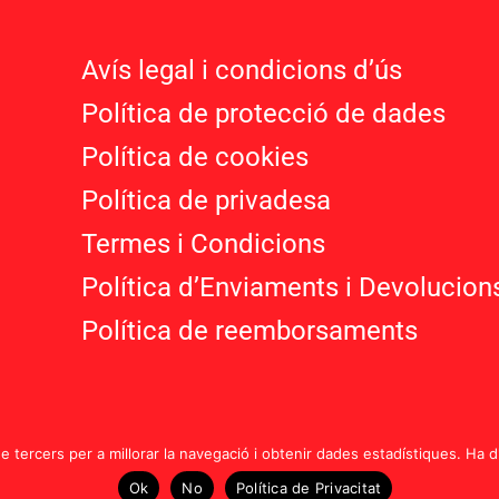
Avís legal i condicions d’ú
s
Política de protecció de dades
Política de cookies
Política de privadesa
Termes i Condicions
Política d’Enviaments i Devolucion
Política de reemborsaments
de tercers per a millorar la navegació i obtenir dades estadístiques. Ha 
Ok
No
Política de Privacitat
rovença, 67, Local 1, 08029 Barcelona | Telèfon: 607 28 95 40 |