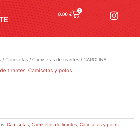
I
0
Carrito
0.00
€
n
TE
s
t
a
g
s
/
Camisetas
/
Camisetas de tirantes
/ CAROLINA
r
de tirantes
,
Camisetas y polos
a
m
as:
Camisetas
,
Camisetas de tirantes
,
Camisetas y polos