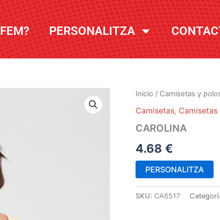
 FEM?
PERSONALITZA
CONTAC
Inicio
/
Camisetas y polo
Camisetas
,
Camisetas 
CAROLINA
4.68
€
PERSONALITZA
SKU:
CA6517
Categorí