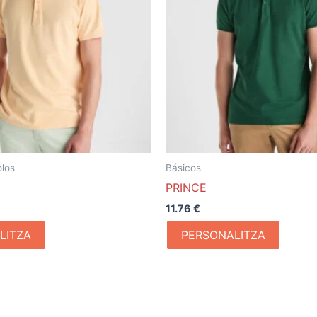
olos
Básicos
PRINCE
11.76
€
LITZA
PERSONALITZA