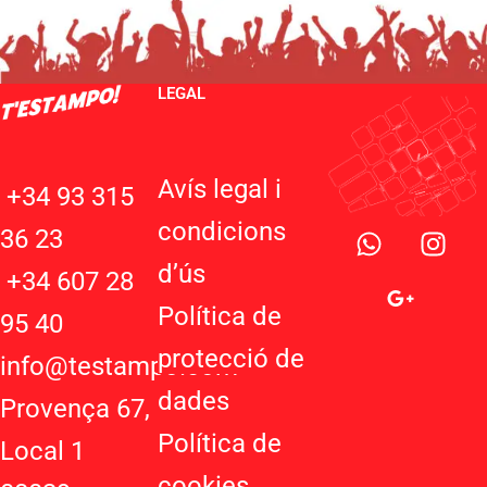
LEGAL
Avís legal i
+34 93 315
W
G
I
condicions
36 23
h
o
n
d’ú
s
a
o
s
+34 607 28
t
g
t
Política de
95 40
s
l
a
protecció de
a
e
g
info@testampo.com
p
-
r
dades
Provença 67,
p
p
a
Política de
l
m
Local 1
u
cookies