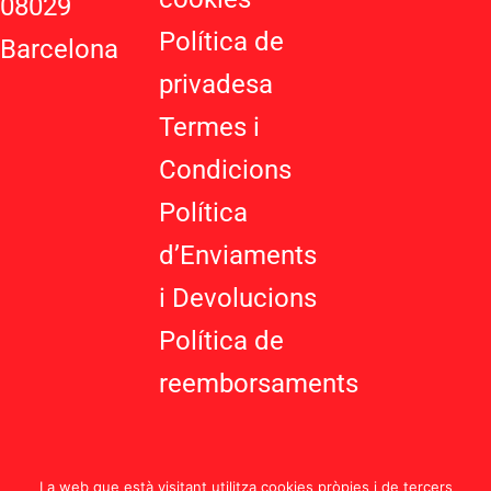
08029
s
-
Política de
Barcelona
g
privadesa
Termes i
Condicions
Política
d’Enviaments
i Devolucions
Política de
reemborsaments
La web que està visitant utilitza cookies pròpies i de tercers