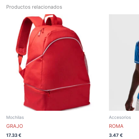
Productos relacionados
Mochilas
Accesorios
GRAJO
ROMA
17.33
€
3.47
€