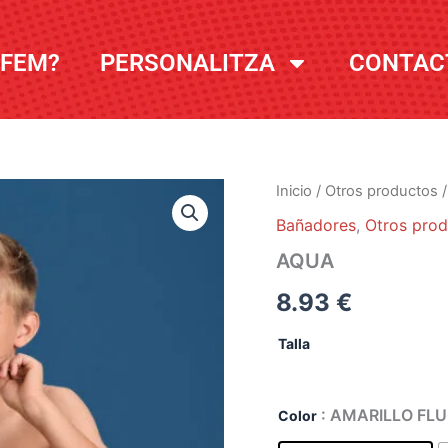
 FEM?
PERSONALITZA
CONTAC
Inicio
/
Otros productos
Bañadores
,
Otros pro
AQUA
8.93
€
Talla
: AMARILLO FL
Color