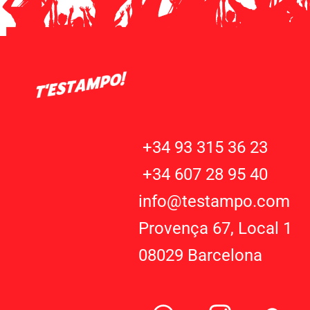
+34 93 315 36 23
+34 607 28 95 40
info@testampo.com
Provença 67, Local 1
08029 Barcelona
W
I
G