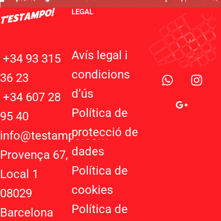
LEGAL
Avís legal i
+34 93 315
W
G
I
condicions
36 23
h
o
n
d’ú
s
a
o
s
+34 607 28
t
g
t
Política de
95 40
s
l
a
protecció de
a
e
g
info@testampo.com
p
-
r
dades
Provença 67,
p
p
a
Política de
l
m
Local 1
u
cookies
08029
s
-
Política de
Barcelona