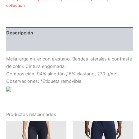
collection
Descripción
Información adicional
Malla larga mujer con elastano. Bandas laterales a contraste
de color. Cintura engomada.
Composición: 94% algodón / 6% elastano, 270 g/m²
Observaciones: *Etiqueta removible.
Productos relacionados
Rango
Rango
Este
Este
de
de
producto
producto
precios:
precios: