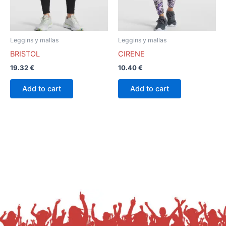
opciones
opciones
se
se
pueden
pueden
Leggins y mallas
Leggins y mallas
elegir
elegir
BRISTOL
CIRENE
en
en
19.32
€
10.40
€
la
la
página
página
Add to cart
Add to cart
de
de
producto
producto