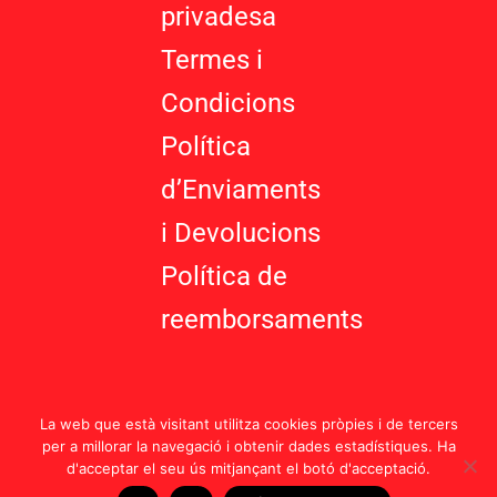
g
privadesa
Termes i
Condicions
Política
d’Enviaments
i Devolucions
Política de
reemborsaments
La web que està visitant utilitza cookies pròpies i de tercers
per a millorar la navegació i obtenir dades estadístiques. Ha
d'acceptar el seu ús mitjançant el botó d'acceptació.
Política d’Enviaments i Devolucions |
Termes i Condicions