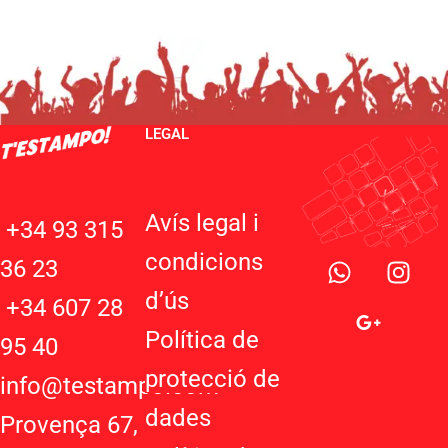
LEGAL
Avís legal i
+34 93 315
W
G
I
condicions
36 23
h
o
n
d’ú
s
a
o
s
+34 607 28
t
g
t
Política de
95 40
s
l
a
protecció de
a
e
g
info@testampo.com
p
-
r
dades
Provença 67,
p
p
a