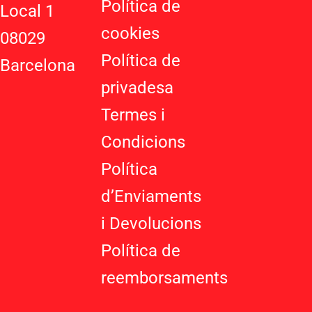
Política de
l
m
Local 1
u
cookies
08029
s
-
Política de
Barcelona
g
privadesa
Termes i
Condicions
Política
d’Enviaments
i Devolucions
Política de
reemborsaments