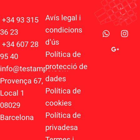
Avís legal i
+34 93 315
W
G
I
condicions
36 23
h
o
n
d’ú
s
a
o
s
+34 607 28
t
g
t
Política de
95 40
s
l
a
protecció de
a
e
g
info@testampo.com
p
-
r
dades
Provença 67,
p
p
a
Política de
l
m
Local 1
u
cookies
08029
s
-
Política de
Barcelona
g
privadesa
Termes i