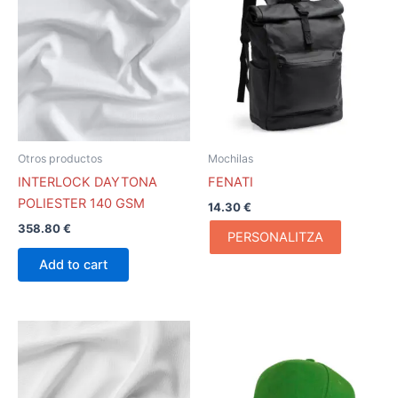
producto
tiene
múltiples
variantes.
Las
opciones
se
pueden
Otros productos
Mochilas
elegir
INTERLOCK DAYTONA
FENATI
en
POLIESTER 140 GSM
14.30
€
la
358.80
€
página
PERSONALITZA
de
Add to cart
producto
Este
producto
tiene
múltiples