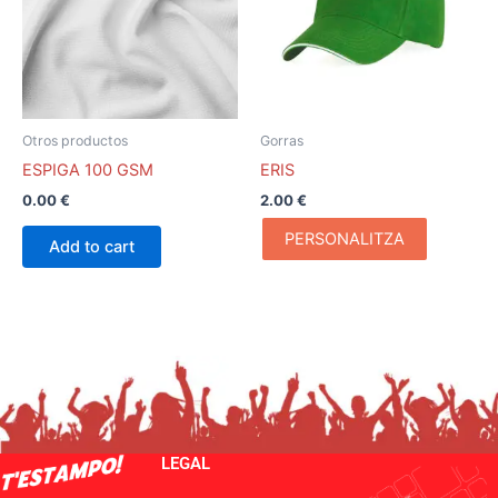
variantes.
Las
opciones
se
pueden
Otros productos
Gorras
elegir
ESPIGA 100 GSM
ERIS
en
0.00
€
2.00
€
la
página
PERSONALITZA
Add to cart
de
producto
LEGAL