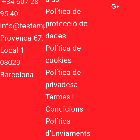
a
o
s
+34 607 28
t
g
t
Política de
95 40
s
l
a
protecció de
a
e
g
info@testampo.com
p
-
r
dades
Provença 67,
p
p
a
Política de
l
m
Local 1
u
cookies
08029
s
-
Política de
Barcelona
g
privadesa
Termes i
Condicions
Política
d’Enviaments