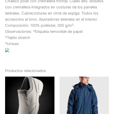
Chaleco polar con cremallera frontal. Cuello alto. Bolsillos
con cremallera integrados en costuras de los paneles
laterales. Cubrecosturas en cinta de espiga. Todos los
accesorios al tono. Ajustadores laterales en el interior.
Composición: 100% poliéster, 300 g/m².
Observaciones: *Etiqueta removible de papel
*Tejido stretch
*Unisex
Productos relacionados
Este
producto
tiene
múltiples
variantes.
Las