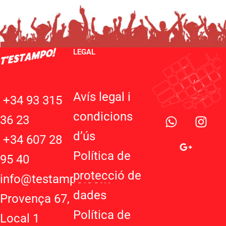
LEGAL
Avís legal i
+34 93 315
W
G
I
condicions
36 23
h
o
n
d’ú
s
a
o
s
+34 607 28
t
g
t
Política de
95 40
s
l
a
protecció de
a
e
g
info@testampo.com
p
-
r
dades
Provença 67,
p
p
a
Política de
l
m
Local 1