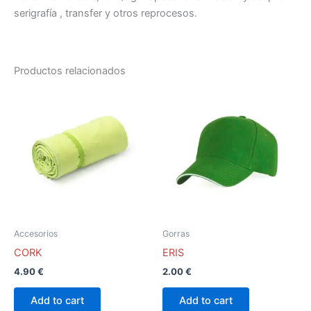
serigrafía , transfer y otros reprocesos.
Productos relacionados
Este
Este
producto
producto
tiene
tiene
múltiples
múltiples
variantes.
variantes.
Las
Las
opciones
opciones
se
se
pueden
pueden
Accesorios
Gorras
elegir
elegir
CORK
ERIS
en
en
4.90
€
2.00
€
la
la
página
página
Add to cart
Add to cart
de
de