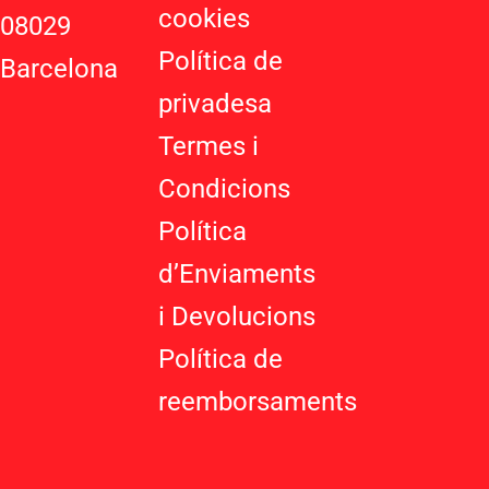
u
cookies
08029
s
-
Política de
Barcelona
g
privadesa
Termes i
Condicions
Política
d’Enviaments
i Devolucions
Política de
reemborsaments