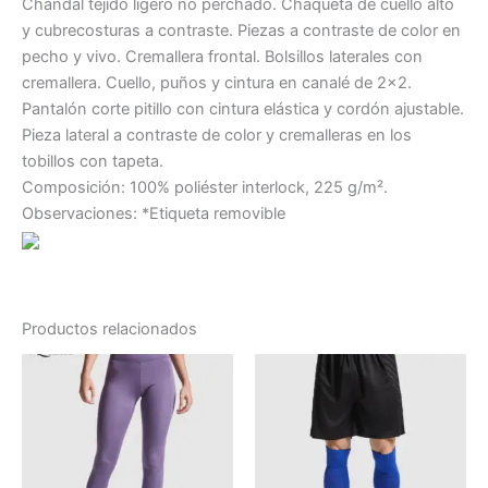
Chándal tejido ligero no perchado. Chaqueta de cuello alto
y cubrecosturas a contraste. Piezas a contraste de color en
pecho y vivo. Cremallera frontal. Bolsillos laterales con
cremallera. Cuello, puños y cintura en canalé de 2×2.
Pantalón corte pitillo con cintura elástica y cordón ajustable.
Pieza lateral a contraste de color y cremalleras en los
tobillos con tapeta.
Composición: 100% poliéster interlock, 225 g/m².
Observaciones: *Etiqueta removible
Productos relacionados
Este
Este
producto
producto
tiene
tiene
múltiples
múltiples
variantes.
variantes.