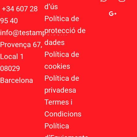
h
o
n
d’ú
s
a
o
s
+34 607 28
t
g
t
Política de
95 40
s
l
a
protecció de
a
e
g
info@testampo.com
p
-
r
dades
Provença 67,
p
p
a
Política de
l
m
Local 1
u
cookies
08029
s
-
Política de
Barcelona
g
privadesa
Termes i
Condicions
Política