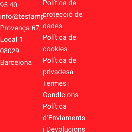
t
g
t
Política de
95 40
s
l
a
protecció de
a
e
g
info@testampo.com
p
-
r
dades
Provença 67,
p
p
a
Política de
l
m
Local 1
u
cookies
08029
s
-
Política de
Barcelona
g
privadesa
Termes i
Condicions
Política
d’Enviaments
i Devolucions