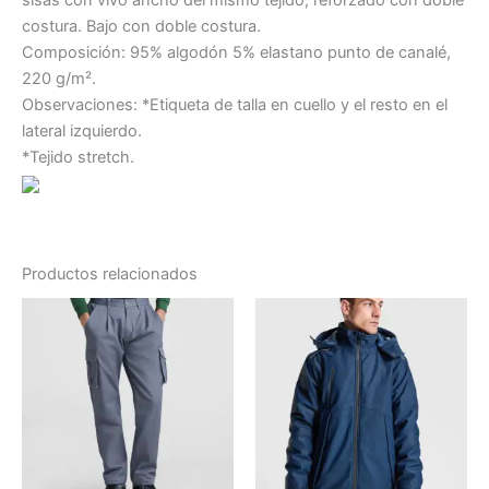
sisas con vivo ancho del mismo tejido, reforzado con doble
costura. Bajo con doble costura.
Composición: 95% algodón 5% elastano punto de canalé,
220 g/m².
Observaciones: *Etiqueta de talla en cuello y el resto en el
lateral izquierdo.
*Tejido stretch.
Productos relacionados
Este
producto
tiene
múltiples
variantes.
Las
opciones