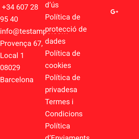
d’ú
s
a
o
s
+34 607 28
t
g
t
Política de
95 40
s
l
a
protecció de
a
e
g
info@testampo.com
p
-
r
dades
Provença 67,
p
p
a
Política de
l
m
Local 1
u
cookies
08029
s
-
Política de
Barcelona
g
privadesa
Termes i
Condicions
Política
d’Enviaments